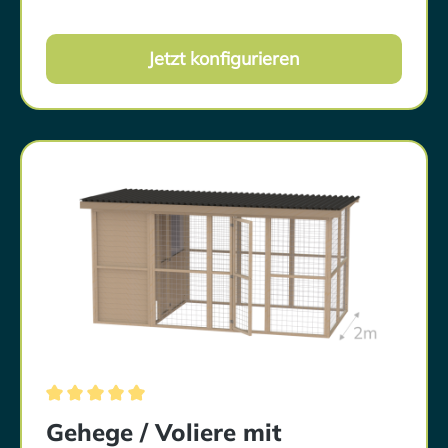
Haustieren, wie z.B. Frettchen und Hörnchen
bieten die Gehege mit entsprechender
Einrichtung ein artgerechtes
Jetzt konfigurieren
Zuhause.Sockelmaß: Bitte beachte das genaue
Sockelmaß des Geheges. Dieses findest du
unten unter „Eigenschaften“. Das geschlossene
Dach hat einen Dachüberstand von 10-15cm
Lieferzeit: Siehe Shop-Angabe Lieferung: Die
Anlieferung erfolgt per Spedition bis
Bordsteinkante. Zur Abstimmung des genauen
Anlieferdatums setzt sich die Spedition mit dir
in Verbindung. Selbstabholung möglich - Diese
Option kannst du während des
Bestellprozesses wählen. Tür: Die Tür kann an
jeder beliebigen Position eingebaut werden!
Die Tür öffnet nach außen. Die Öffnungsrichtung
(nach rechts oder links) ist frei wählbar!Boden:
Das Gehege kann zusätzlich mit einem Boden
ausgestattet werden. Das sorgt für zusätzliche
Wärme und Trockenheit im Winter. Weitere
Informationen
Durchschnittliche Bewertung von 5 von 5 Sternen
Gehege / Voliere mit