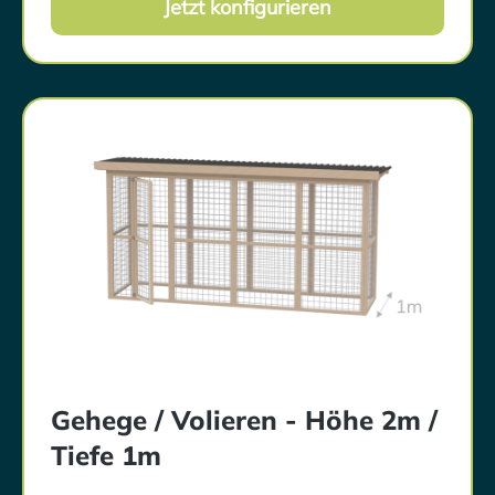
Jetzt konfigurieren
Gehege mit Schutzhaus bieten den Tieren
maximalen Comfort. Konfiguriere das Gehege
nach deinen Vorstellungen und kreiere deinen
Tieren ihr neues Traumhaus. Die Anlieferung
erfolgt per Spedition bis Bordsteinkante. Zur
Abstimmung des Anlieferdatums setzt sich die
Spedition mit Dir in
Verbindung. Selbstabholung möglich - Diese
Option kannst du während des
Bestellprozesses wählen.
Gehege / Volieren - Höhe 2m /
Tiefe 1m